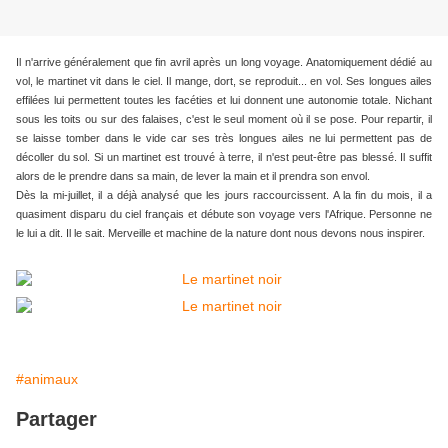
Il n'arrive généralement que fin avril après un long voyage. Anatomiquement dédié au
vol, le martinet vit dans le ciel. Il mange, dort, se reproduit... en vol. Ses longues ailes
effilées lui permettent toutes les facéties et lui donnent une autonomie totale. Nichant
sous les toits ou sur des falaises, c'est le seul moment où il se pose. Pour repartir, il
se laisse tomber dans le vide car ses très longues ailes ne lui permettent pas de
décoller du sol. Si un martinet est trouvé à terre, il n'est peut-être pas blessé. Il suffit
alors de le prendre dans sa main, de lever la main et il prendra son envol.
Dès la mi-juillet, il a déjà analysé que les jours
raccourcissent. A la fin du mois, il a
quasiment disparu du ciel français et débute son voyage vers l'Afrique. Personne ne
le lui a dit. Il le sait. Merveille et machine de la nature dont nous devons nous inspirer.
#animaux
Partager