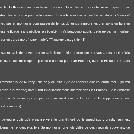
cité. L'efficacité rime pour lui avec sécurité. Finir plus vite pour être moins exposé. Finir
être plus en forme pour le lendemain. Une efficacité qui ne résulte pas dans la "course"
mes pas en montagne pour passer du temps du temps à mettre les crampons ou faire un
aussi efficace, sans négliger la sécurité. Il m'a beaucoup appris. Je le revois me mouliner
sur un corps mort "home made". "T'inquiète pas, ça tient !".
aient avoir découvert une nouvelle ligne à skier apprenaient souvent a posteriori qu'elle
oniser dans leur chronique : "première connue par Jean Bouchet, dans le Brouillard et sans
ameuse loi de Murphy. Plus on y va, plus il y a de chances que ça tourne mal. Il pourra
ssemble à
la mienne
) dont il sort miraculeusement indemne dans les Bauges. De la corniche
nt miraculeusement pendu par une main au-dessus de la face sud. Du rappel dont le bloc
s des années)...
en bateau à voile qu'il organise vers le grand nord ou le grand sud : crash, flammes,
idents, le rendent plus fort. Sa montagne, une fois vidée de ces mauvais souvenirs, ce