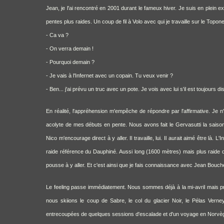
Jean, je l'ai rencontré en 2001 durant le fameux hiver. Je suis en plein
pentes plus raides. Un coup de fil à Volo avec qui je travaille sur le Topon
- Ca va ?
- On verra demain !
- Pourquoi demain ?
- Je vais à l'Infernet avec un copain. Tu veux venir ?
- Ben... j'ai prévu un truc avec un pote. Je vois avec lui s'il est toujours dis
En réalité, l'appréhension m'empêche de répondre par l'affirmative. Je n'
acolyte de mes débuts en pente. Nous avons fait le Gervasutti la saison
Nico m'encourage direct à y aller. Il travaille, lui. Il aurait aimé être là
raide référence du Dauphiné. Aussi long (1600 mètres) mais plus raide q
pousse à y aller. Et c'est ainsi que je fais connaissance avec Jean Bouch
Le feeling passe immédiatement. Nous sommes déjà à la mi-avril mais pr
nous skiions le coup de Sabre, le col du glacier Noir, le Pélas Verney
entrecoupées de quelques sessions d'escalade et d'un voyage en Norvè