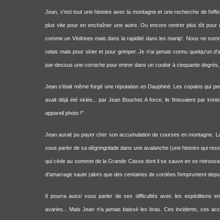
Jean, c'est tout une histoire avec la montagne et une recherche de l'effica
plus vite pour en enchaîner une autre. Ou encore rentrer plus tôt pour 
comme un Védrines mais dans la rapidité dans les manip'. Nous ne som
relais mais pour skier et pour grimper. Je n'ai jamais connu quelqu'un d'
par-dessus une corniche pour entrer dans un couloir à cinquante degrés, 
Jean s'était même forgé une réputation en Dauphiné. Les copains qui pens
avait déjà été skiée... par Jean Bouchet. A force, ils finissaient par ir
appareil photo !"
Jean aurait pu payer cher son accumulation de courses en montagne. La f
vous parler de sa dégringolade dans une avalanche (une histoire qui re
qui cède au sommet de la Grande Casse dont il se sauve en se retrouva
d'amarrage saute (alors que des centaines de cordées l'empruntent depui
Il pourra aussi vous parler de ses difficultés avec les expéditions 
avaries...
Mais Jean n'a jamais baissé les bras. Ces incidents, ces acc