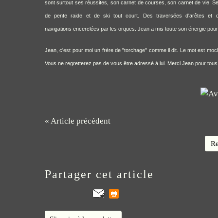
sont surtout ses réussites, son carnet de courses, son carnet de vie. 
de pente raide et de ski tout court. Des traversées d'arêtes et
navigations encerclées par les orques.
Jean a mis toute son énergie po
Jean, c'est pour moi un frère de "torchage" comme il dit. Le mot est moche, m
Vous ne regretterez pas de vous être adressé à lui. Merci Jean pour tou
« Article précédent
Re
Partager cet article