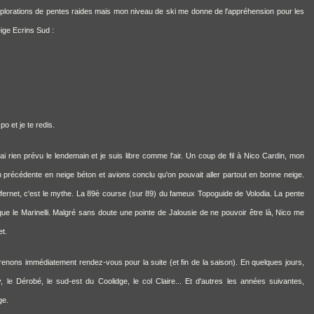
 explorations de pentes raides mais mon niveau de ski me donne de l'appréhension pour les
eige Ecrins Sud :
po et je te redis.
ai rien prévu le lendemain et je suis libre comme l'air. Un coup de fil à Nico Cardin, mon
 précédente en neige béton et avions conclu qu'on pouvait aller partout en bonne neige.
. L'Infernet, c'est le mythe. La 89è course (sur 89) du fameux Topoguide de Volodia. La pente
ue le Marinelli. Malgré sans doute une pointe de Jalousie de ne pouvoir être là, Nico me
et.
enons immédiatement rendez-vous pour la suite (et fin de la saison). En quelques jours,
, le Dérobé, le sud-est du Coolidge, le col Claire... Et d'autres les années suivantes,
ge.