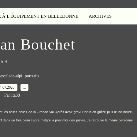
E À L'ÉQUIPEMENT EN BELLEDONNE
ARCHIVES
ean Bouchet
chet
,
,
escalade-alpi
portraits
4.07.2026
…
Par lta38
t les belles dalles de la Grande Val. Après avoir gravi Horus en guère plus d'une heure,
rt dans un très beau cadre malgré la proximité des pistes. Je retrouve la même personne