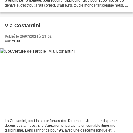
prenons les remontées pour réduire l'approche : 20€ pour 1200 mètres de
dénivelé, c'est tout à fait correct. D'ailleurs, tout le monde fait comme nous. A
l'arrivée, le dépaysement...
Via Costantini
Publié le 25/07/2024 à 13:02
Par
lta38
La Costantini, c'est la super ferrata des Dolomites. J'en entends parler
depuis des années. Elle s'apparente, paraît-il à un véritable itinéraire
d'alpinisme. Long (annoncé pour 9h, avec une descente longue et