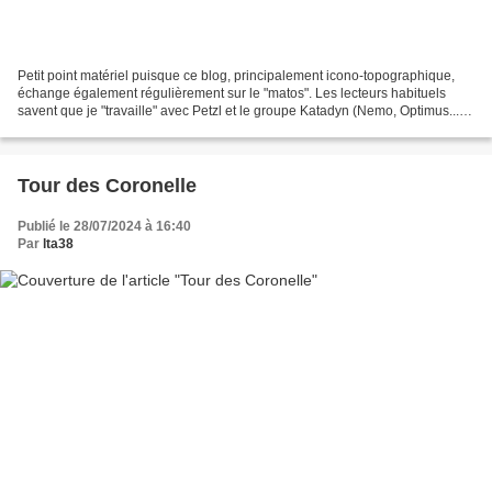
Petit point matériel puisque ce blog, principalement icono-topographique,
échange également régulièrement sur le "matos". Les lecteurs habituels
savent que je "travaille" avec Petzl et le groupe Katadyn (Nemo, Optimus...).
Mes retours seront donc sur...
Tour des Coronelle
Publié le 28/07/2024 à 16:40
Par
lta38