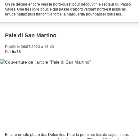
On se décale encore vers le nord-ouest pour découvrir le secteur du Passo
Valles. Une très jolie boucle qui passe d'abord versant nord-est jusqu'au
refuge Mulaz puis franchit la forcella Marguerita pour passer sous les
Focobon : magnifique ! A la descente...
Pale di San Martino
Publié le 26/07/2024 à 19:43
Par
lta38
Encore un site phare des Dolomites. Pour la première fois du séjour, nous