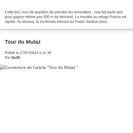
Cette fois, hors de question de prendre les remontées : cela fait partir tard
pour gagner même pas 500 m de dénivelé. La montée au refuge Fronza est
rapide. Au-dessus, la via ferrata menant au Passo Santner peut
impressionner de loin mais se révèle très...
Tour du Mulaz
Publié le 27/07/2024 à 11:36
Par
lta38