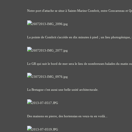
Notre port d'attache se situe à Sainte-Marine Combrit, entre Concarneau et Q
La pointe de Combrit s'accède en dix minutes à pied ; un lieu photogénique, 
Le GR qui suit le bord de mer sera le lieu de nombreuses balades du matin ou
La Bretagne c'est aussi une belle unité architecturale.
Des maisons en pierre, des hortensias en veux-tu en voilà...