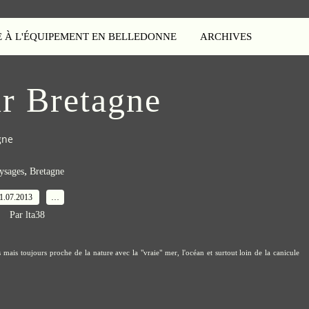
E À L'ÉQUIPEMENT EN BELLEDONNE
ARCHIVES
r Bretagne
gne
,
ysages
Bretagne
1.07.2013
…
Par lta38
mais toujours proche de la nature avec la "vraie" mer, l'océan et surtout loin de la canicule