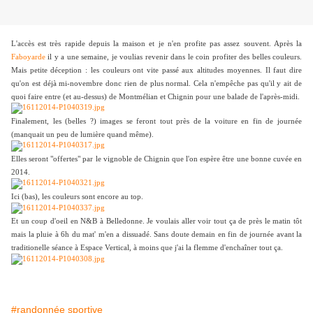
L'accès est très rapide depuis la maison et je n'en profite pas assez souvent. Après la
Faboyarde
il y a une semaine, je voulias revenir dans le coin profiter des belles couleurs.
Mais petite déception : les couleurs ont vite passé aux altitudes moyennes. Il faut dire
qu'on est déjà mi-novembre donc rien de plus normal. Cela n'empêche pas qu'il y ait de
quoi faire entre (et au-dessus) de Montmélian et Chignin pour une balade de l'après-midi.
Finalement, les (belles ?) images se feront tout près de la voiture en fin de journée
(manquait un peu de lumière quand même).
Elles seront "offertes" par le vignoble de Chignin que l'on espère être une bonne cuvée en
2014.
Ici (bas), les couleurs sont encore au top.
Et un coup d'oeil en N&B à Belledonne. Je voulais aller voir tout ça de près le matin tôt
mais la pluie à 6h du mat' m'en a dissuadé. Sans doute demain en fin de journée avant la
traditionelle séance à Espace Vertical, à moins que j'ai la flemme d'enchaîner tout ça.
#randonnée sportive