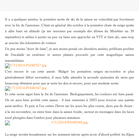
Il y a quelques années, la première sortie de ski de la saison ne coïncidait pas forcément
avec la fin de l'automne. C'était en général dès octobre à la première chute de neige quitte
à aller haut en altitude (je me souviens par exemple des dômes du Monêtier un 30
septembre) et même à porter un peu ou faire une approche en VTT et bien sûr, sans trop
se soucier des kilomètres de voiture.
Un peu moins "mort de faim", je suis moins pressé ces dernières années, préférant profiter
de l'escalade en extérieur et autres plaisirs procurés par cette magnifique saison
intermédiaire.
C'est encore le cas cette année. Malgré les premières neiges mi-octobre et plus
généralement début novembre, il aura fallu attendre la seconde quinzaine du mois que
beaucoup détestent pour que je sorte les skis et encore, pour une modeste sortie.
Et cette sortie signe bien la fin de l'automne. Biologiquement, les couleurs ont bien passé.
On en aura bien profité cette saison : il faut remonter à 2003 pour trouver une patette
aussi tardive. Et puis si l'on centre l'hiver sur les jours les plus courts, alors pas de doute :
à la mi-novembre, on entre bien dans la saison froide, surtout en montagne dans les faces
nord plongées dans l'ombre pour plusieurs semaines.
La neige invitée brutalement sur les sommets isérois après avoir d'abord préféré les Alpes