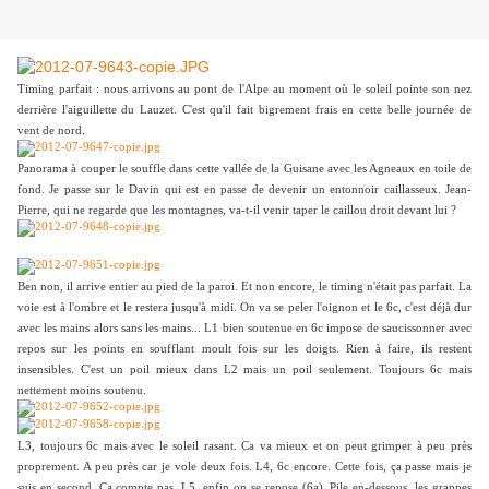
Timing parfait : nous arrivons au pont de l'Alpe au moment où le soleil pointe son nez
derrière l'aiguillette du Lauzet. C'est qu'il fait bigrement frais en cette belle journée de
vent de nord.
Panorama à couper le souffle dans cette vallée de la Guisane avec les Agneaux en toile de
Je passe sur le Davin qui est en passe de devenir un entonnoir caillasseux.
Jean-
fond.
Pierre, qui ne regarde que les montagnes, va-t-il venir taper le caillou droit devant lui ?
Ben non, il arrive entier au pied de la paroi. Et non encore, le timing n'était pas parfait. La
voie est à l'ombre et le restera jusqu'à midi. On va se peler l'oignon et le 6c, c'est déjà dur
avec les mains alors sans les mains... L1 bien soutenue en 6c impose de saucissonner avec
repos sur les points en soufflant moult fois sur les doigts. Rien à faire, ils restent
insensibles. C'est un poil mieux dans L2 mais un poil seulement. Toujours 6c mais
nettement moins soutenu.
L3, toujours 6c mais avec le soleil rasant. Ca va mieux et on peut grimper à peu près
proprement. A peu près car je vole deux fois. L4, 6c encore. Cette fois, ça passe mais je
suis en second. Ca compte pas. L5, enfin on se repose (6a). Pile en-dessous, les grappes