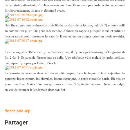
de ferratistes attendent qu'on leur envoie un obus. Ils ne vont pas tarder à être servis mais
fort heureusement, ils auront décampé avant.
Une fin un peu moins dure (6a, puis 6b demandant de la lecture, hein JP ?) et nous voilà
au sommet du pilier. On peut redescendre, d'abord en rappels puis par la via et enfin un
dernier rappel pour retrouver les sacs. Et là seulement ou pourra passer en mode tee-shirt.
La voie s'appelle "Bébert sur prises" et des prises, il n'y en a pas beaucoup. 5 longueurs de
6c, 2 6a, 1 6b avec de féroces pas de dalle. Une très belle voie malgré le jardin médian,
rééquipée il y a peu par Gérard Fiaschi.
La journée se termine dans un chalet pittoresque, dans le lequel il faut enjamber les
goujons, les coinceurs, les chevilles, les mousquetons, le perfo et tout le barda. Eh oui, un
grand merci au Maître Cambon qui nous a offert l'hôspitalité dans son chalet haut-alpin
en vue de grimper le lendemain dans son fief.
#escalade-alpi
Partager