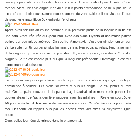
blocages pour aller chercher des bonnes prises. Je suis confiant pour la suite. Ca va
torcher. Vient une sale longueur en A0 sur huit points entrecoupée de deux pas de 6a
: pas d'autre choix pour franchir cette saloperie de zone raide et lisse. Jusque là pas
de souci et le magnifique 6c+ qui suit m'enchante.
Après avoir fait illusion en me battant sur la première partie de la longueur la fin est
une cata. C'est très très dur (pour moi) avec des pieds fuyants et des mains petites
petites sur des prises acérées. On souffre. A mon avis, c'est tout simplement un bon
7a. La suite : un 6c qui paraît plus humain. Je finis bien occis au relais. l'enchaînement
de la longueur : je n'en parle même pas. Avec JP, on se regarde, incrédules. Où est la
blague ? 6c ? c'est encore plus dur que la longueur précédente. Dommage, c'est tout
simplement majeurissime.
Encore deux longueurs plus faciles sur le papier mais pas si faciles que ça. La fatigue
commence à poindre. Les pieds souffrent et puis les doigts... je n'ai jamais eu tant
mal. On se plaint souvent de la patine. Là, il faudrait clairement venir poncer les
gouttes d'eau ! Je fais la dernière longueur avec les mitaines !!! Reste un court 6c et
A0 pour sortir le toit. Pas envie de tirer encore au point. On s'en tiendra là pour cette
fois. Descente en rappels puis par les cordes fixes des vires "à bicyclette". Quel
boulot !
Deux belles journées de grimpe dans le briançonnais.