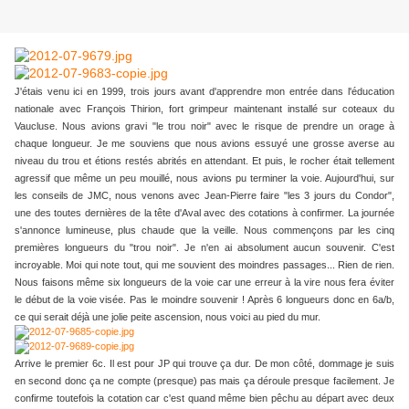
J'étais venu ici en 1999, trois jours avant d'apprendre mon entrée dans l'éducation
nationale avec François Thirion, fort grimpeur maintenant installé sur coteaux du
Vaucluse. Nous avions gravi "le trou noir" avec le risque de prendre un orage à
chaque longueur. Je me souviens que nous avions essuyé une grosse averse au
niveau du trou et étions restés abrités en attendant. Et puis, le rocher était tellement
agressif que même un peu mouillé, nous avions pu terminer la voie. Aujourd'hui, sur
les conseils de JMC, nous venons avec Jean-Pierre faire "les 3 jours du Condor",
une des toutes dernières de la tête d'Aval avec des cotations à confirmer. La journée
s'annonce lumineuse, plus chaude que la veille. Nous commençons par les cinq
premières longueurs du "trou noir". Je n'en ai absolument aucun souvenir. C'est
incroyable. Moi qui note tout, qui me souvient des moindres passages... Rien de rien.
Nous faisons même six longueurs de la voie car une erreur à la vire nous fera éviter
le début de la voie visée. Pas le moindre souvenir ! Après 6 longueurs donc en 6a/b,
ce qui serait déjà une jolie peite ascension, nous voici au pied du mur.
Arrive le premier 6c. Il est pour JP qui trouve ça dur. De mon côté, dommage je suis
en second donc ça ne compte (presque) pas mais ça déroule presque facilement. Je
confirme toutefois la cotation car c'est quand même bien pêchu au départ avec deux