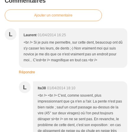
Commentaires
Ajouter un commentaire
L
Laurent
01/04/2014 16:25
<br /> Si je puis me permettre, sur cette dent, beaucoup ont dû
s'y casser les leurs, de dents ;-) Non vraiment moi qui suis
novice je me dis que ce n'est vraiment pas un endroit pour
moi... C'est<br /> magnifique en tout cas.<br />
Répondre
L
lta38
01/04/2014 18:10
<br /> <br /> C'est, comme souvent, plus
impressionnant que ça n'en a l'air. La pente n'est pas
bien raide ; sauf un court passage au-dessus de la
vire (45° sur deux virages) où l'on peut toujours
déraper si<br /> on ne se sent pas. En revanche, le
problème de cette dent, c'est son exposition : en cas
de glissement de neige ou de chute en neige très