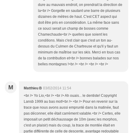
dure au mauvais endroit, on prendrait la direction de
la<br /> Gorgette en sautant une barre de plusieurs
dizaines de mètres de haut. C'est CET aspect qui
doit être pris en considération. La même face sans
ce souci serait un champ de bosses comme
Chamechaude<br /> quelles que soient les
conditions. Mais c'est clair que c'est un ton au-
dessus du Culmen de Chartreuse et qu'il y faut un
minimum de maîtrise sur les skis. Merci en tous cas
de ta contribution et<br /> bonnes balades sur nos
belles montagnes !<br /> <br /> <br /> <br />
M
Matthieu B
03/02/2014 11:54
<br /> Yo Lio,<br /> <br /> Ah ouais... le dentiste! Copyright
Lansb 1999 au bas mot!<br /> <br /> Pour en revenir sur la
trace que nous avons aussi emprunté dans la matinée, faut
pas déconner, elle était carrément valable.<br /> Certes, elle
imposait un petit déchaussage de 10m (avec les morphos,
c'est un plaisir) mais du coup, la trace de montée était en
partie différente de celle de descente, avantage redoutable