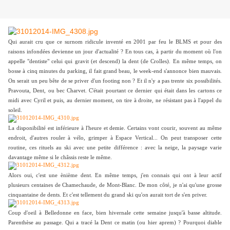
Qui aurait cru que ce surnom ridicule inventé en 2001 par feu le BLMS et pour des
raisons infondées devienne un jour d'actualité ? En tous cas, à partir du moment où l'on
appelle "dentiste" celui qui gravit (et descend) la dent (de Crolles). En même temps, on
bosse à cinq minutes du parking, il fait grand beau, le week-end s'annonce bien mauvais.
On serait un peu bête de se priver d'un footing non ? Et il n'y a pas trente six possibilités.
Pravouta, Dent, ou bec Charvet. C'était pourtant ce dernier qui était dans les cartons ce
midi avec Cyril et puis, au dernier moment, on tire à droite, ne résistant pas à l'appel du
soleil.
La disponibilité est inférieure à l'heure et demie. Certains vont courir, souvent au même
endroit, d'autres rouler à vélo, grimper à Espace Vertical... On peut transposer cette
routine, ces rituels au ski avec une petite différence : avec la neige, la paysage varie
davantage même si le châssis reste le même.
Alors oui, c'est une ènième dent. En même temps, j'en connais qui ont à leur actif
plusieurs centaines de Chamechaude, de Mont-Blanc. De mon côté, je n'ai qu'une grosse
cinquantaine de dents. Et c'est tellement du grand ski qu'on aurait tort de s'en priver.
Coup d'oeil à Belledonne en face, bien hivernale cette semaine jusqu'à basse altitude.
Parenthèse au passage. Qui a tracé la Dent ce matin (ou hier aprem) ? Pourquoi diable