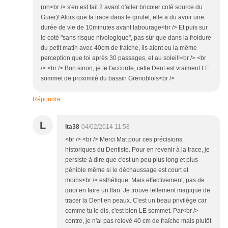
(on<br /> s'en est fait 2 avant d'aller bricoler coté source du
Guier)! Alors que ta trace dans le goulet, elle a du avoir une
durée de vie de 10minutes avant labourage<br /> Et puis sur
le coté "sans risque nivologique", pas sûr que dans la froidure
du petit matin avec 40cm de fraiche, ils aient eu la même
perception que toi après 30 passages, et au soleil!<br /> <br
/> <br /> Bon sinon, je te l'accorde, cette Dent est vraiment LE
sommet de proximité du bassin Grenoblois<br />
Répondre
L
lta38
04/02/2014 11:58
<br /> <br /> Merci Mat pour ces précisions
historiques du Dentiste. Pour en revenir à la trace, je
persiste à dire que c'est un peu plus long et plus
pénible même si le déchaussage est court et
moins<br /> esthétique. Mais effectivement, pas de
quoi en faire un flan. Je trouve tellement magique de
tracer la Dent en peaux. C'est un beau privilège car
comme tu le dis, c'est bien LE sommet. Par<br />
contre, je n'ai pas relevé 40 cm de fraîche mais plutôt