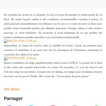
On enchaîne les sorties en ce moment. Le but n'est pas de rattraper le temps perdu de cet
hiver. De toutes façons, même si des conditions exceptionnelles venaient à arriver, le
soleil poursuit inexorablement son influence sur la terre et il reste un mois et demi pour
profiter d'une éventuelle poudre aux altitudes moyennes. Ensuite, même si cela venait à
nouveau, ce serait éphémère. En revanche, il serait dommage de ne pas profiter des
bonnes conditions actuelles associées à une proximité professionnelle.
Aujourd'hui, le temps est couvert mais la visiblité est bonne. Carole est partante pour
consacrer le midi/deux à un petit tour sur les montagnes de Chartreuse, repoussant la
correction des cahiers à la soirée.
Quinze centimètres de neige supplémentaires dans la nuit à 1200 m. La prairie de la Dent
se skie enfin sans craindre d'accrocher un rocher. En revanche, il y a eu du vent de sud
d'où une neige un peu dense. Compte tenu du timing, on stoppe sous les falaises avant la
traversée vers le pas de l'Oeille. Oliv' aurait dit : "on est mieux là qu'en prison".
#ski-glisse
Partager