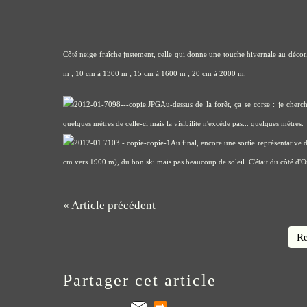
Côté neige fraîche justement, celle qui donne une touche hivernale au décor, 
m ; 10 cm à 1300 m ; 15 cm à 1600 m ; 20 cm à 2000 m.
Au-dessus de la forêt, ça se corse : je cher
quelques mètres de celle-ci mais la visibilité n'excède pas... quelques mètres.
Au final, encore une sortie représentative d
cm vers 1900 m), du bon ski mais pas beaucoup de soleil. C'était du côté d'
« Article précédent
Re
Partager cet article