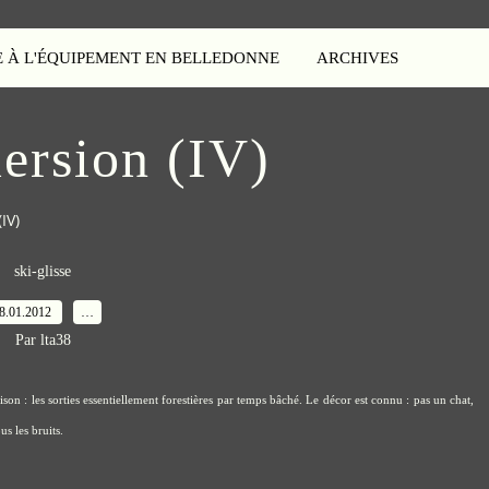
E À L'ÉQUIPEMENT EN BELLEDONNE
ARCHIVES
ersion (IV)
IV)
ski-glisse
8.01.2012
…
Par lta38
ison : les sorties essentiellement forestières par temps bâché. Le décor est connu : pas un chat,
us les bruits.