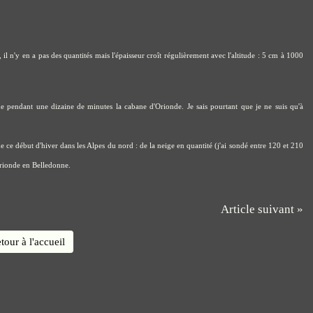
il n'y en a pas des quantités mais l'épaisseur croît régulièrement avec l'altitude : 5 cm à 1000
che pendant une dizaine de minutes la cabane d'Orionde. Je sais pourtant que je ne suis qu'à
e ce début d'hiver dans les Alpes du nord : de la neige en quantité (j'ai sondé entre 120 et 210
Orionde en Belledonne.
Article suivant »
tour à l'accueil