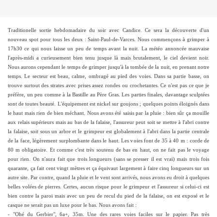
Traditionelle sortie hebdomadaire du soir avec Candice. Ce sera la découverte d'un
nouveau spot pour tous les deux : Saint-Paul-de-Varces. Nous commençons à grimper à
17h30 ce qui nous laisse un peu de temps avant la nuit. La météo annoncée mauvaise
l'après-midi a curieusement bien tenu jusque là mais brutalement, le ciel devient noir.
Nous aurons cependant le temps de grimper jusqu'à la tombée de la nuit, en prenant notre
temps. Le secteur est beau, calme, ombragé au pied des voies. Dans sa partie basse, on
trouve surtout des strates avec prises assez rondes ou crochetantes. Ce n'est pas ce que je
préfère, un peu comme à la Bastille au Père Gras. Les parties finales, davantage sculptées
sont de toutes beauté. L'équipement est nickel sur goujons ; quelques points éloignés dans
le haut mais rien de bien méchant. Nous avons été saisis par la pluie : bien sûr ça mouille
aux relais supérieurs mais au bas de la falaise, l'assureur peut soit se mettre à l'abri contre
la falaise, soit sous un arbre et le grimpeur est globalement à l'abri dans la partie centrale
de la face, légèrement surplombante dans le haut. Les voies font de 35 à 40 m : corde de
80 m obligatoire. Et comme c'est très soutenu de bas en haut, on ne fait pas le voyage
pour rien. On n'aura fait que trois longueurs (sans se presser il est vrai) mais trois fois
quarante, ça fait cent vingt mètres et ça équivaut largement à faire cinq longueurs sur un
autre site. Par contre, quand la pluie et le vent sont arrivés, nous avons eu droit à quelques
belles volées de pierres. Certes, aucun risque pour le grimpeur et l'assureur si celui-ci est
bien contre la paroi mais avec un peu de recul du pied de la falaise, on est exposé et le
casque ne serait pas un luxe pour le bas. Nous avons fait :
- "Ohé du Gerbier", 6a+, 35m. Une des rares voies faciles sur le papier. Pas très