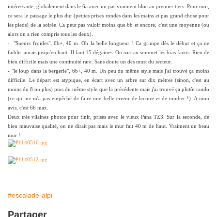
intéressante, globalement dans le 6a avec un pas vraiment bloc au premier tiers. Pour moi,
ce sera le passage le plus dur (petites prises rondes dans les mains et pas grand chose pour
les pieds) de la soirée. Ca peut pas valoir moins que 6b et encore, c'est une moyenne (ou
alors on a rien compris tous les deux).
- "Sueurs froides", 6b+, 40 m. Oh la belle longueur ! Ca grimpe dès le début et ça ne
faiblit jamais jusqu'en haut. Il faut 15 dégaines. On sort au sommet les bras farcis. Rien de
bien difficile mais une continuité rare. Sans doute un des must du secteur.
- "le loup dans la bergerie", 6b+, 40 m. Un peu du même style mais j'ai trouvé ça moins
difficile. Le départ est atypique, en écart avec un arbre sur dix mètres (sinon, c'est au
moins du 8 ou plus) puis du même style que la précédente mais j'ai trouvé ça plutôt rando
(ce qui ne m'a pas empêché de faire une belle erreur de lecture et de tomber !). A mon
avis, c'est 6b max.
Deux très vilaines photos pour finir, prises avec le vieux Pana TZ3. Sur la seconde, de
bien mauvaise qualité, on ne dirait pas mais le mur fait 40 m de haut. Vraiment un beau
mur !
#escalade-alpi
Partager