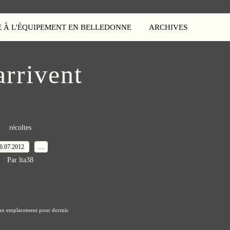
E À L'ÉQUIPEMENT EN BELLEDONNE
ARCHIVES
arrivent
récoltes
6.07.2012
…
Par lta38
t un emplacement pour dormir.