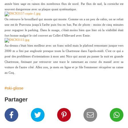
année bien sage en raison des nombreux flux de nord. Par flux de sud, la corniche est
souvent dangereuse avec sa plaque quasi systématique.
On retrouve le brouillard qui monte qui monte. Comme on a un peu de rabio, on se refait
une est de Pravouta jusqu'à l'arête puis feu en bas. Pas de photo : moins de cinq minutes
pour regagner le parking. Dans le nuage, c'était moins bien que hier où la visibilité était
fort bonne malgré le ciel couvert au Collet d'Allevard avec Emie.
Au-dessus c'était bien meilleur avec un franc soleil mais le plafond remontant jusque vers
2000 m a fini par engloutir presque toute la Chartreuse dans l'après-midi. C'est ce qui a
posé des problèmes d'orientations à mon ami Nico qui aurait pu passer la nuit en grande
Chartreuse, finissant par retrouver une trace le ramenant au coeur du massif avec sa
voiture de l'autre côté. Allez zou, je mets en ligne et je file l'emmener récupérer sa caisse
au Coq.
#ski-glisse
Partager