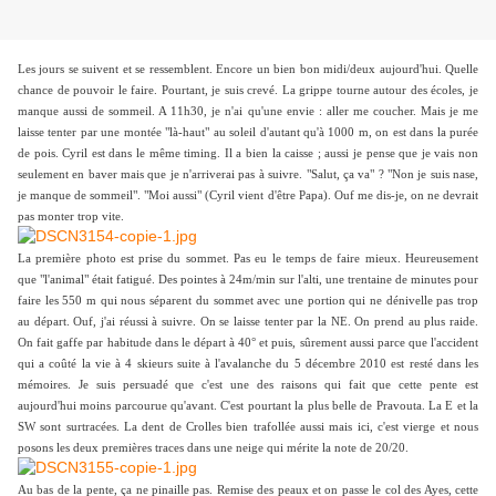
Les jours se suivent et se ressemblent. Encore un bien bon midi/deux aujourd'hui. Quelle
chance de pouvoir le faire. Pourtant, je suis crevé. La grippe tourne autour des écoles, je
manque aussi de sommeil. A 11h30, je n'ai qu'une envie : aller me coucher. Mais je me
laisse tenter par une montée "là-haut" au soleil d'autant qu'à 1000 m, on est dans la purée
de pois. Cyril est dans le même timing. Il a bien la caisse ; aussi je pense que je vais non
seulement en baver mais que je n'arriverai pas à suivre. "Salut, ça va" ? "Non je suis nase,
je manque de sommeil". "Moi aussi" (Cyril vient d'être Papa). Ouf me dis-je, on ne devrait
pas monter trop vite.
La première photo est prise du sommet. Pas eu le temps de faire mieux. Heureusement
que "l'animal" était fatigué. Des pointes à 24m/min sur l'alti, une trentaine de minutes pour
faire les 550 m qui nous séparent du sommet avec une portion qui ne dénivelle pas trop
au départ. Ouf, j'ai réussi à suivre. On se laisse tenter par la NE. On prend au plus raide.
On fait gaffe par habitude dans le départ à 40° et puis, sûrement aussi parce que l'accident
qui a coûté la vie à 4 skieurs suite à l'avalanche du 5 décembre 2010 est resté dans les
mémoires. Je suis persuadé que c'est une des raisons qui fait que cette pente est
aujourd'hui moins parcourue qu'avant. C'est pourtant la plus belle de Pravouta. La E et la
SW sont surtracées. La dent de Crolles bien trafollée aussi mais ici, c'est vierge et nous
posons les deux premières traces dans une neige qui mérite la note de 20/20.
Au bas de la pente, ça ne pinaille pas. Remise des peaux et on passe le col des Ayes, cette