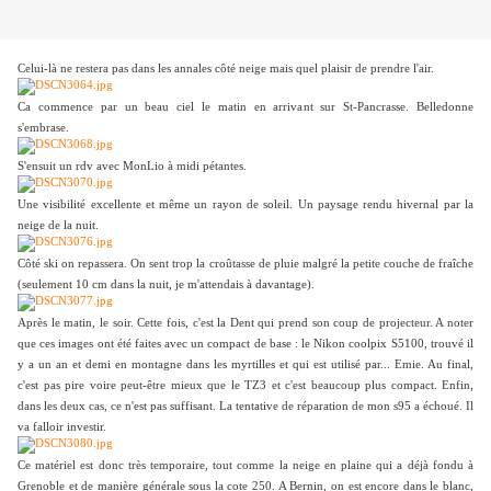
Celui-là ne restera pas dans les annales côté neige mais quel plaisir de prendre l'air.
Ca commence par un beau ciel le matin en arrivant sur St-Pancrasse. Belledonne
s'embrase.
S'ensuit un rdv avec MonLio à midi pétantes.
Une visibilité excellente et même un rayon de soleil. Un paysage rendu hivernal par la
neige de la nuit.
Côté ski on repassera. On sent trop la croûtasse de pluie malgré la petite couche de fraîche
(seulement 10 cm dans la nuit, je m'attendais à davantage).
Après le matin, le soir. Cette fois, c'est la Dent qui prend son coup de projecteur. A noter
que ces images ont été faites avec un compact de base : le Nikon coolpix S5100, trouvé il
y a un an et demi en montagne dans les myrtilles et qui est utilisé par... Emie. Au final,
c'est pas pire voire peut-être mieux que le TZ3 et c'est beaucoup plus compact. Enfin,
dans les deux cas, ce n'est pas suffisant. La tentative de réparation de mon s95 a échoué. Il
va falloir investir.
Ce matériel est donc très temporaire, tout comme la neige en plaine qui a déjà fondu à
Grenoble et de manière générale sous la cote 250. A Bernin, on est encore dans le blanc,