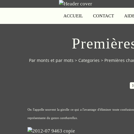
ACCUEIL
CONTACT
AID
Premières
Par monts et par mots
>
Categories
>
Premières chan
1
On l'appelle souvent la girolle ce qui a l'avantage d'éliminer toute confusio
représentante du genre
cantharellus
.