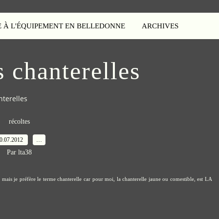
E À L'ÉQUIPEMENT EN BELLEDONNE
ARCHIVES
 chanterelles
terelles
récoltes
0.07.2012
…
Par lta38
n mais je préfère le terme chanterelle car pour moi, la chanterelle jaune ou comestible, est LA