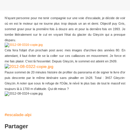
N'ayant personne pour me tenir compagnie sur une voie d'escalade, je décide de voir
où en est le moteur qui ne tourne plus trop depuis un an et demi. Objectif puy Gris,
sommet gravi pour la première fois à douze ans et pour la dernière fois en 1993. Je
tombe littéralement sur le cul en voyant l'état du glacier du Gleyzin qui a presque
disparu.
Cela fera l'objet d'un prochain post avec mes images d'archive des années 80. En
attendant, il faut éviter de se la coller sur ces caillasses en mouvement. Je force et
me fais plaisir. C'est là l'essentiel. Depuis Gleyzin, le sommet est atteint en 2h09.
Pause sommet de 20 minutes histoire de profiter du panorama et de signer le livre d'or
puis descente par le même itinéraire sans pinailler en 1h28. Total : 3h57 Gleyzin-
Gleyzin. A noter que sous le refuge de l'Oûle, le névé le plus bas de tout le massif est
toujours là à 1700 m d'altitude. Qui dit mieux ?
#escalade-alpi
Partager