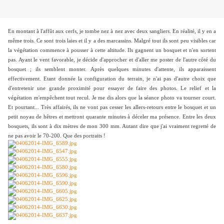
En montant à l'affût aux cerfs, je tombe nez à nez avec deux sangliers. En réalité, il y en a
même trois. Ce sont trois laies et il y a des marcassins. Malgré tout ils sont peu visibles car
la végétation commence à pousser à cette altitude. Ils gagnent un bosquet et n'en sortent
pas. Ayant le vent favorable, je décide d'approcher et d'aller me poster de l'autre côté du
bosquet ; ils semblent monter. Après quelques minutes d'attente, ils apparaissent
effectivement. Etant donnée la configuration du terrain, je n'ai pas d'autre choix que
d'entretenir une grande proximité pour essayer de faire des photos. Le relief et la
végétation m'empêchent tout recul. Je me dis alors que la séance photo va tourner court.
Et pourtant... Très affairés, ils ne vont pas cesser les allers-retours entre le bosquet et un
petit noyau de hêtres et mettront quarante minutes à déceler ma présence. Entre les deux
bosquets, ils sont à dix mètres de mon 300 mm. Autant dire que j'ai vraiment regretté de
ne pas avoir le 70-200. Que des portraits !