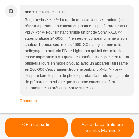
D
dodfr
10/07/2025 00:01
Bonjour,<br /> <br /> La rando c'est sac à dos + photos :-) et
réussir à prendre un coucou en photo c'est plutôt rare bravo !
<br /> <br /> Pour l'instant j'utilise un bridge Sony RX10M4
super pratique 24-600m F4 en peu encombrant même si son
capteur 1 pouce souffre dès 1600 ISO mais je remercie le
nettoyage du bruit via l'IA de Lightroom qui fait des miracles,
chose impossible il y a quelques années, mais partir en rando
plusieurs jours en mode bivouac avec un appareil Full Frame
en 200-600 c'est vraiment trop emcombrant :-(<br /> <br />
J'espère faire le plein de photos pendant la rando que je tente
de préparer et peut-être que madame coucou me fera
l'honneur de sa présence.<br /> <br /> Cdlt.
Répondre
< Fin de partie
Visite de contrôle aux
Grands Moulins >