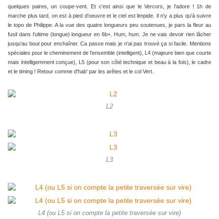
quelques paires, un coupe-vent. Et c'est ainsi que le Vercors, je l'adore ! 1h de
marche plus tard, on est à pied d'oeuvre et le ciel est limpide. Il n'y a plus qu'à suivre
le topo de Philippe. A la vue des quatre longueurs peu soutenues, je pars la fleur au
fusil dans l'ultime (longue) longueur en 6b+. Hum, hum. Je ne vais devoir rien lâcher
jusqu'au bout pour enchaîner. Ca passe mais je n'ai pas trouvé ça si facile. Mentions
spéciales pour le cheminement de l'ensemble (intelligent), L4 (majeure bien que courte
mais intelligemment conçue), L5 (pour son côté technique et beau à la fois), le cadre
et le timing ! Retour comme d'hab' par les arêtes et le col Vert.
L2
L3
L4 (ou L5 si on compte la petite traversée sur vire)