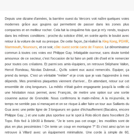
Depuis une dizaine d'années, la barrière ouest du Vercors voit naître quelques voies
modernes grâce aux goujons qui permettent de passer dans les zones plus
compactes et en meilleur rocher. Cela fait la cinquième fois que je m'y rends, toujours
dans les mêmes conditions : proche du solstice d'été, en soirée après le boulot avec
retour à la voiture de nuit ou presque. De cette façon, j'ai réalisé la
King Kong
,
PGHR
,
Mammouth
,
Nounours
, et ce soir,
côte ouest sortie carte de France
. Le dénominateur
commun à toutes ces voies est Philippe Gay. Infatigable ouvreur, sans doute tombé
amoureux de ce secteur, c'est l'occasion de lui faire un petit clin d'oeil et le remercier
pour toutes ces créations. Et parmi ses amis-équipiers, on retrouve Stéphane Vallon,
Hervé Rondeau, Nicolas Dubreuil... Qu'ils soient eux aussi remerciés. Equiper, ça
prend du temps. C'est un véritable "métier" et je crois que je vais l'apprendre à mes
dépends. Mes premières plaquettes viennent d'arriver... En attendant, retour sur cet
ensemble de cinq longueurs. La météo n'était guère engageante jusqu'à la veille où
une hésitation nous permet, avec François, de mettre une option sur une sortie
couenne autour de Grenoble. Nous confirmons le matin-même. A la mi-journée, le
temps ne semble pas si menaçant et on se risque à aller faire un tour aux Saillants du
Gua avec une petite ligne de 3 longueurs en guise d'échauffement (Bacabra, encore
Philippe Gay...) et une suite plus sportive sur le spot à Rolo décrit dans l'excellent Ze
Topo. Rdv fixé à 16h30 à Botanic. "Je le sens pas cet orage ; les modèles sont de
plus en plus pessimistes ! On tente un coup en montagne ?" Et c'est ainsi qu'on se
retrouve à Villard avec un équipement minimaliste. Une corde à simple de 60,