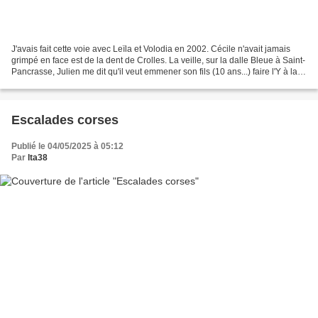
J'avais fait cette voie avec Leïla et Volodia en 2002. Cécile n'avait jamais
grimpé en face est de la dent de Crolles. La veille, sur la dalle Bleue à Saint-
Pancrasse, Julien me dit qu'il veut emmener son fils (10 ans...) faire l'Y à la
dent de Crolles....
Escalades corses
Publié le 04/05/2025 à 05:12
Par
lta38