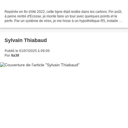
Repérée en fin d'été 2022, cette ligne était restée dans les cartons. Fin août,
à peine rentré d'Ecosse, je monte faire un tour avec quelques points et le
perfo. Par un système de vires, je me hisse à un hypothétique R5, installe en
rappel et explore...
Sylvain Thiabaud
Publié le 01/07/2025 à 09:00
Par
lta38