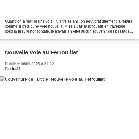
Quand on a réalisé une voie il y a treize ans, on peut pratiquement la refaire
comme si c'était une voie nouvelle. Mise à part la longueur en traversée
sous la fissure horizontale, je n'avais en effet aucun souvenir des passages
sans m'en référer à ma...
Nouvelle voie au Ferrouillet
Publié le 06/09/2025 à 21:12
Par
lta38