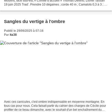
Moulins, face sud-est, « Comité d’accueil » Thomas Delfino, Lionel Tassan
19 juin 2025 Trad’. Prendre 10 dégaines ; corde 40 m ; Camalots 0,3 à 3 ; 3
sangles 120 cm Un ensemble un...
Sangles du vertige à l'ombre
Publié le 29/06/2025 à 07:16
Par
lta38
Avec ces canicules, c'est ombre indispensable en moyenne montagne. En
tous cas pour nous. Cela faisait partir du cahier des charges de Cécile pour
profiter de ce beau dimanche, avec le souhait d'un bel enchaînement du