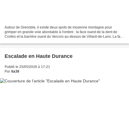
Autour de Grenoble, il existe deux spots de moyenne montagne pour
grimper en grande voie abordable à l'ombre : la face ouest de la dent de
Crolles et la barrière ouest du Vercors au-dessus de Villard-de-Lans. La face
ouest des rochers de l'Ours était...
Escalade en Haute Durance
Publié le 25/05/2026 à 17:21
Par
lta38