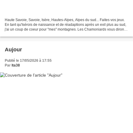
Haute Savoie, Savoie, Isère, Hautes-Alpes, Alpes du sud... Faites vos jeux.
En tant qu'Isérois de naissance et de réadaptions après un exil plus au sud,
j'ai un coup de coeur pour "mes" montagnes. Les Chamoniards vous diront
que Chamonix c'est la Mecque...
Aujour
Publié le 17/05/2026 à 17:55
Par
lta38