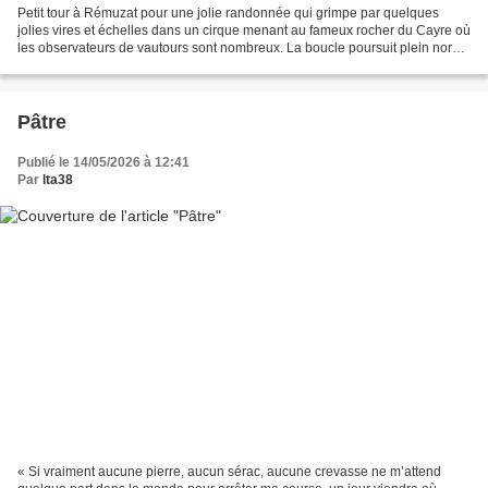
Petit tour à Rémuzat pour une jolie randonnée qui grimpe par quelques
jolies vires et échelles dans un cirque menant au fameux rocher du Cayre où
les observateurs de vautours sont nombreux. La boucle poursuit plein nord
sur la crête jusqu'à redescendre...
Pâtre
Publié le 14/05/2026 à 12:41
Par
lta38
« Si vraiment aucune pierre, aucun sérac, aucune crevasse ne m’attend