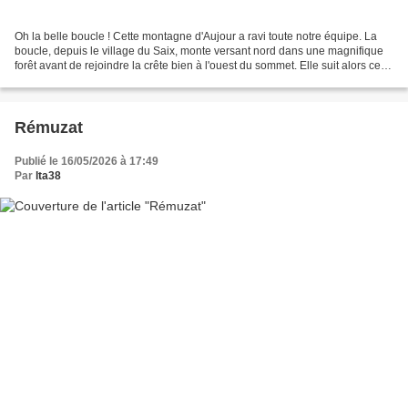
Oh la belle boucle ! Cette montagne d'Aujour a ravi toute notre équipe. La
boucle, depuis le village du Saix, monte versant nord dans une magnifique
forêt avant de rejoindre la crête bien à l'ouest du sommet. Elle suit alors cette
crête puis bascule sur...
Rémuzat
Publié le 16/05/2026 à 17:49
Par
lta38