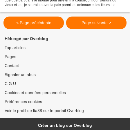
quelque part dans le monde pour arrêter ma course, un jour viendra où,
vieux et las, je saurai trouver la paix parmi les animaux et les fleurs. Le
cercle sera fermé, enfin je serai...
< Page précédente
Page suivante >
Hébergé par Overblog
Top articles
Pages
Contact
Signaler un abus
C.G.U.
Cookies et données personnelles
Préférences cookies
Voir le profil de lta38 sur le portail Overblog
Créer un blog sur Overblog