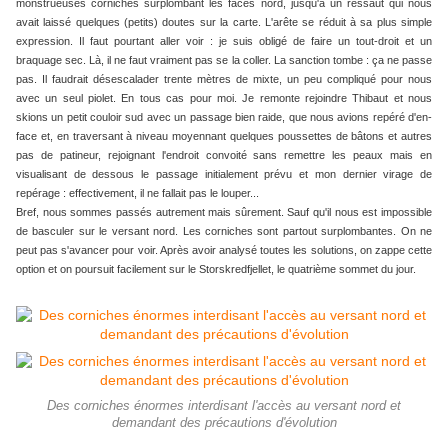
monstrueuses corniches surplombant les faces nord, jusqu'à un ressaut qui nous
avait laissé quelques (petits) doutes sur la carte. L'arête se réduit à sa plus simple
expression. Il faut pourtant aller voir : je suis obligé de faire un tout-droit et un
braquage sec. Là, il ne faut vraiment pas se la coller. La sanction tombe : ça ne passe
pas. Il faudrait désescalader trente mètres de mixte, un peu compliqué pour nous
avec un seul piolet. En tous cas pour moi. Je remonte rejoindre Thibaut et nous
skions un petit couloir sud avec un passage bien raide, que nous avions repéré d'en-
face et, en traversant à niveau moyennant quelques poussettes de bâtons et autres
pas de patineur, rejoignant l'endroit convoité sans remettre les peaux mais en
visualisant de dessous le passage initialement prévu et mon dernier virage de
repérage : effectivement, il ne fallait pas le louper...
Bref, nous sommes passés autrement mais sûrement. Sauf qu'il nous est impossible
de basculer sur le versant nord. Les corniches sont partout surplombantes. On ne
peut pas s'avancer pour voir. Après avoir analysé toutes les solutions, on zappe cette
option et on poursuit facilement sur le Storskredfjellet, le quatrième sommet du jour.
Des corniches énormes interdisant l'accès au versant nord et
demandant des précautions d'évolution