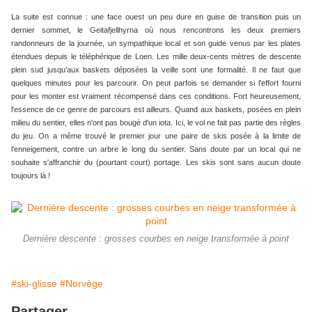
La suite est connue : une face ouest un peu dure en guise de transition puis un
dernier sommet, le Geitafjellhyrna où nous rencontrons les deux premiers
randonneurs de la journée, un sympathique local et son guide venus par les plates
étendues depuis le téléphérique de Loen. Les mille deux-cents mètres de descente
plein sud jusqu'aux baskets déposées la veille sont une formalité. Il ne faut que
quelques minutes pour les parcourir. On peut parfois se demander si l'effort fourni
pour les monter est vraiment récompensé dans ces conditions. Fort heureusement,
l'essence de ce genre de parcours est ailleurs. Quand aux baskets, posées en plein
milieu du sentier, elles n'ont pas bougé d'un iota. Ici, le vol ne fait pas partie des règles
du jeu. On a même trouvé le premier jour une paire de skis posée à la limite de
l'enneigement, contre un arbre le long du sentier. Sans doute par un local qui ne
souhaite s'affranchir du (pourtant court) portage. Les skis sont sans aucun doute
toujours là !
Dernière descente : grosses courbes en neige transformée à point
#ski-glisse
#Norvège
Partager