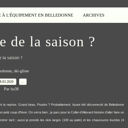
E À L'ÉQUIPEMENT EN BELLEDONNE
ARCHIVES
e de la saison ?
 la saison ?
,
ledonne
ski-glisse
8.03.2020
…
Par lta38
ant la reprise. Grand beau. Poudre ?
Probablement. Ayant été déconnecté de Belledonne
etit coup d'hiver. On verra bien ; je pars pour le Collet-d'Allevard histoire d'aller faire un
 rentrer tard ; aussi je prends les skis larges (100 au patin) et les chaussures lourdes (4