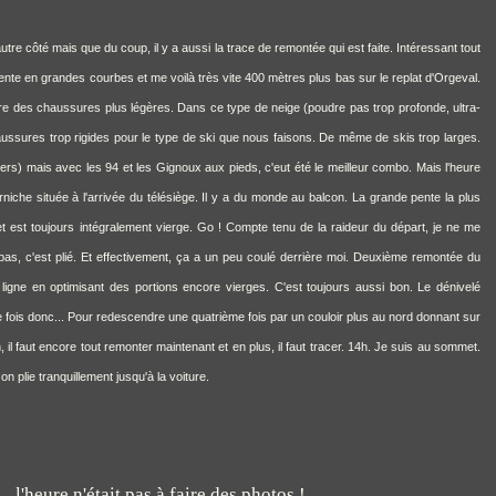
tre côté mais que du coup, il y a aussi la trace de remontée qui est faite. Intéressant tout
nte en grandes courbes et me voilà très vite 400 mètres plus bas sur le replat d'Orgeval.
re des chaussures plus légères. Dans ce type de neige (poudre pas trop profonde, ultra-
chaussures trop rigides pour le type de ski que nous faisons. De même de skis trop larges.
rs) mais avec les 94 et les Gignoux aux pieds, c'eut été le meilleur combo. Mais l'heure
niche située à l'arrivée du télésiège. Il y a du monde au balcon. La grande pente la plus
 est toujours intégralement vierge. Go ! Compte tenu de la raideur du départ, je ne me
 bas, c'est plié. Et effectivement, ça a un peu coulé derrière moi. Deuxième remontée du
ligne en optimisant des portions encore vierges. C'est toujours aussi bon. Le dénivelé
ois donc... Pour redescendre une quatrième fois par un couloir plus au nord donnant sur
, il faut encore tout remonter maintenant et en plus, il faut tracer. 14h. Je suis au sommet.
 plie tranquillement jusqu'à la voiture.