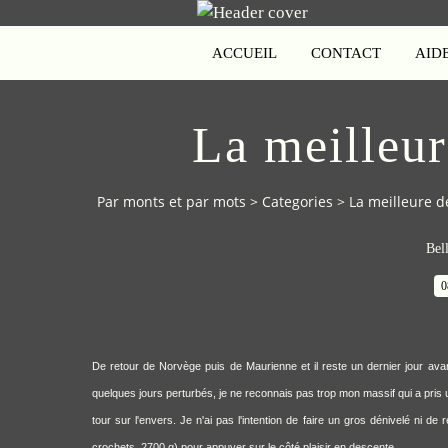
ACCUEIL
CONTACT
AID
La meilleur
Par monts et par mots
>
Categories
>
La meilleure de
Bel
0
De retour de Norvège puis de Maurienne et il reste un dernier jour av
quelques jours perturbés, je ne reconnais pas trop mon massif qui a pris un p
tour sur l'envers. Je n'ai pas l'intention de faire un gros dénivelé ni de
crochets, 2700 g) pour appuyer sur le côté plaisir en descente.