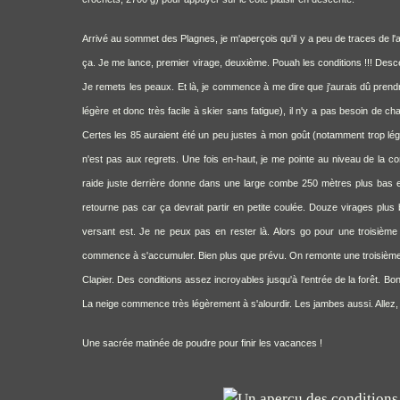
Arrivé au sommet des Plagnes, je m'aperçois qu'il y a peu de traces de l'au
ça. Je me lance, premier virage, deuxième. Pouah les conditions !!! Desce
Je remets les peaux. Et là, je commence à me dire que j'aurais dû prend
légère et donc très facile à skier sans fatigue), il n'y a pas besoin de 
Certes les 85 auraient été un peu justes à mon goût (notamment trop lége
n'est pas aux regrets. Une fois en-haut, je me pointe au niveau de la cor
raide juste derrière donne dans une large combe 250 mètres plus bas et
retourne pas car ça devrait partir en petite coulée. Douze virages plus
versant est. Je ne peux pas en rester là. Alors go pour une troisième 
commence à s'accumuler. Bien plus que prévu. On remonte une troisième f
Clapier. Des conditions assez incroyables jusqu'à l'entrée de la forêt. Bon
La neige commence très légèrement à s'alourdir. Les jambes aussi. Allez, on
Une sacrée matinée de poudre pour finir les vacances !