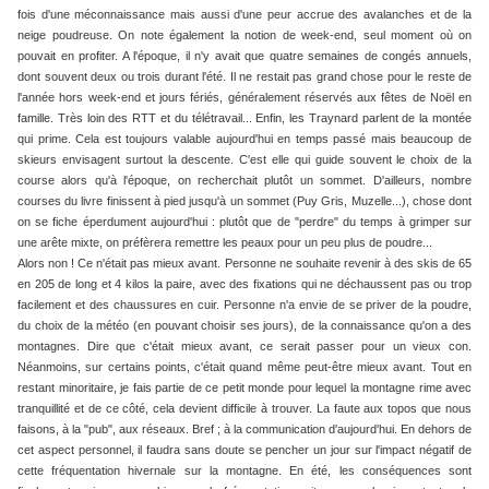
fois d'une méconnaissance mais aussi d'une peur accrue des avalanches et de la
neige poudreuse. On note également la notion de week-end, seul moment où on
pouvait en profiter. A l'époque, il n'y avait que quatre semaines de congés annuels,
dont souvent deux ou trois durant l'été. Il ne restait pas grand chose pour le reste de
l'année hors week-end et jours fériés, généralement réservés aux fêtes de Noël en
famille. Très loin des RTT et du télétravail... Enfin, les Traynard parlent de la montée
qui prime. Cela est toujours valable aujourd'hui en temps passé mais beaucoup de
skieurs envisagent surtout la descente. C'est elle qui guide souvent le choix de la
course alors qu'à l'époque, on recherchait plutôt un sommet. D'ailleurs, nombre
courses du livre finissent à pied jusqu'à un sommet (Puy Gris, Muzelle...), chose dont
on se fiche éperdument aujourd'hui : plutôt que de "perdre" du temps à grimper sur
une arête mixte, on préfèrera remettre les peaux pour un peu plus de poudre...
Alors non ! Ce n'était pas mieux avant. Personne ne souhaite revenir à des skis de 65
en 205 de long et 4 kilos la paire, avec des fixations qui ne déchaussent pas ou trop
facilement et des chaussures en cuir. Personne n'a envie de se priver de la poudre,
du choix de la météo (en pouvant choisir ses jours), de la connaissance qu'on a des
montagnes. Dire que c'était mieux avant, ce serait passer pour un vieux con.
Néanmoins, sur certains points, c'était quand même peut-être mieux avant. Tout en
restant minoritaire, je fais partie de ce petit monde pour lequel la montagne rime avec
tranquillité et de ce côté, cela devient difficile à trouver. La faute aux topos que nous
faisons, à la "pub", aux réseaux. Bref ; à la communication d'aujourd'hui. En dehors de
cet aspect personnel, il faudra sans doute se pencher un jour sur l'impact négatif de
cette fréquentation hivernale sur la montagne. En été, les conséquences sont