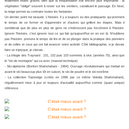
finalement moins graves bien que la fréquentation soit encore plus importante : la
végétation "oblige" souvent à rester sur les sentiers, canalisant le passage. En hiver,
la neige permet au contraire toutes les fantaisies.
Un dernier point me taraude. L'histoire. Il y a toujours eu des pratiquants qui prennent
le temps de se former et d'apprendre et d'autres qui grillent les étapes. Mais il
semblerait que de plus en plus de gens ne s'intéressent pas forcément à l'histoire.
Ignorer l'histoire, c'est ignorer tout ce qui fait qu'aujourd'hui on en est là. N'oublions
pas l'histoire. prenons le temps de lire et de se plonger dans la pratique des pionniers
et de celles et ceux qui ont fait avancer notre activité. Côté bibliographie, si je devais
faire un triptyque, je citerais :
- La trilogie des Traynard : 101, 102 puis 103 sommets à skis (années 70), ainsi que
le "ski de montagne" qui va avec (manuel technique)
- Ski-alpinisme (Bonfort-Shahshahani - 1984). Ouvrage révolutionnaire qui mettait en
avant le ski beaucoup plus tôt en saison, le ski de poudre et le ski-extrême
- La collection Toponeige (créée en 1996 par ce même Volodia Shahshahani),
régulièrement mise à jour et toujours d'actualité aujourd'hui comme (quasi unique)
référence.