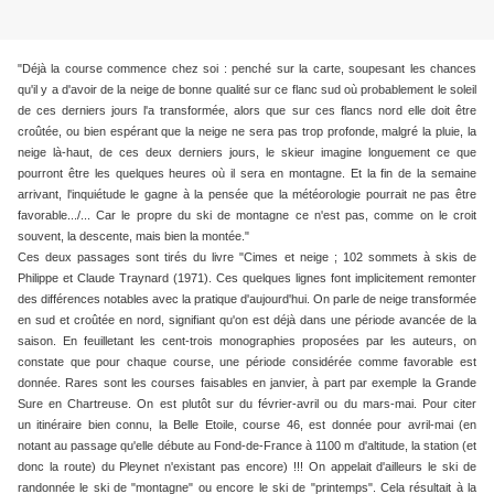
"Déjà la course commence chez soi : penché sur la carte, soupesant les chances
qu'il y a d'avoir de la neige de bonne qualité sur ce flanc sud où probablement le soleil
de ces derniers jours l'a transformée, alors que sur ces flancs nord elle doit être
croûtée, ou bien espérant que la neige ne sera pas trop profonde, malgré la pluie, la
neige là-haut, de ces deux derniers jours, le skieur imagine longuement ce que
pourront être les quelques heures où il sera en montagne. Et la fin de la semaine
arrivant, l'inquiétude le gagne à la pensée que la météorologie pourrait ne pas être
favorable.../... Car le propre du ski de montagne ce n'est pas, comme on le croit
souvent, la descente, mais bien la montée."
Ces deux passages sont tirés du livre "Cimes et neige ; 102 sommets à skis de
Philippe et Claude Traynard (1971). Ces quelques lignes font implicitement remonter
des différences notables avec la pratique d'aujourd'hui. On parle de neige transformée
en sud et croûtée en nord, signifiant qu'on est déjà dans une période avancée de la
saison. En feuilletant les cent-trois monographies proposées par les auteurs, on
constate que pour chaque course, une période considérée comme favorable est
donnée. Rares sont les courses faisables en janvier, à part par exemple la Grande
Sure en Chartreuse. On est plutôt sur du février-avril ou du mars-mai. Pour citer
un itinéraire bien connu, la Belle Etoile, course 46, est donnée pour avril-mai (en
notant au passage qu'elle débute au Fond-de-France à 1100 m d'altitude, la station (et
donc la route) du Pleynet n'existant pas encore) !!! On appelait d'ailleurs le ski de
randonnée le ski de "montagne" ou encore le ski de "printemps". Cela résultait à la