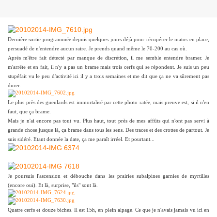
Dernière sortie programmée depuis quelques jours déjà pour récupérer le matos en place,
persuadé de n'entendre aucun raire. Je prends quand même le 70-200 au cas où.
Après m'être fait détecté par manque de discrétion, il me semble entendre bramer. Je
m'arrête et en fait, il n'y a pas un brame mais trois cerfs qui se répondent. Je suis un peu
stupéfait vu le peu d'activité ici il y a trois semaines et me dit que ça ne va sûrement pas
durer.
Le plus près des gueulards est immortalisé par cette photo ratée, mais preuve est, si il n'en
faut, que ça brame.
Mais je n'ai encore pas tout vu. Plus haut, tout près de mes affûts qui n'ont pas servi à
grande chose jusque là, ça brame dans tous les sens. Des traces et des crottes de partout. Je
suis sidéré. Etant donnée la date, ça me paraît irréel. Et pourtant...
Je poursuis l'ascension et débouche dans les prairies subalpines garnies de myrtilles
(encore oui). Et là, surprise, "ils" sont là.
Quatre cerfs et douze biches. Il est 15h, en plein alpage. Ce que je n'avais jamais vu ici en