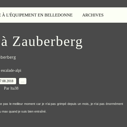
E À L'ÉQUIPEMENT EN BELLEDONNE
ARCHIVES
 à Zauberberg
uberberg
escalade-alpi
7.08.2018
…
Par lta38
te pas le meilleur moment car je n'ai pas grimpé depuis un mois, je n'ai pas énormément
au max quand je suis bien entraîné.