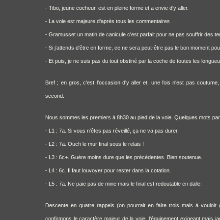
- Tibo, jeune cocheur, est en pleine forme et a envie d'y aller.
- La voie est majeure d'après tous les commentaires
- Gramusset un matin de canicule c'est parfait pour ne pas souffrir des 
- Si j'attends d'être en forme, ce ne sera peut-être pas le bon moment po
- Et puis, je ne suis pas du tout obstiné par la coche de toutes les longu
Bref ; en gros, c'est l'occasion d'y aller et, une fois n'est pas coutume
second.
Nous sommes les premiers à 8h30 au pied de la voie. Quelques mots par
- L1 : 7a. Si vous n'êtes pas réveillé, ça ne va pas durer.
- L2 : 7a. Ouch le mur final sous le relais !
- L3 : 6c+. Guère moins dure que les précédentes. Bien soutenue.
- L4 : 6c. Il faut louvoyer pour rester dans la cotation.
- L5 : 7a. Ne paie pas de mine mais le final est redoutable en dalle.
Descente en quatre rappels (on pourrait en faire trois mais à vouloi
confirmons le caractère majeur de la voie, l'équipement exigeant mais ja