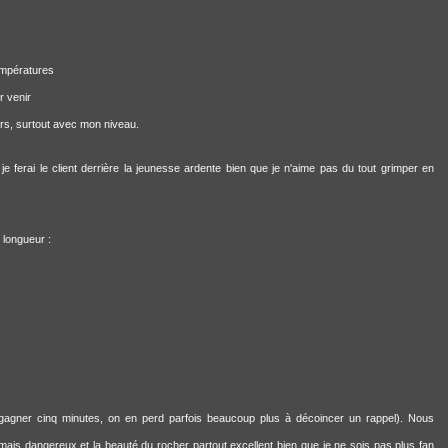
températures
ur venir
eurs, surtout avec mon niveau.
, je ferai le client derrière la jeunesse ardente bien que je n'aime pas du tout grimper en
 longueur :
r gagner cinq minutes, on en perd parfois beaucoup plus à décoincer un rappel). Nous
mais dangereux et la beauté du rocher partout excellent bien que je ne sois pas plus fan