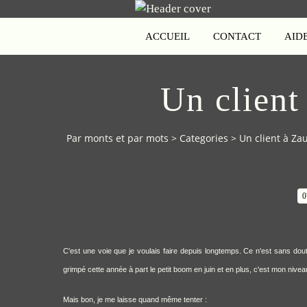
ACCUEIL
CONTACT
AID
Un client
Par monts et par mots
>
Categories
>
Un client à Za
0
C'est une voie que je voulais faire depuis longtemps. Ce n'est sans dou
grimpé cette année à part le petit boom en juin et en plus, c'est mon nive
Mais bon, je me laisse quand même tenter :