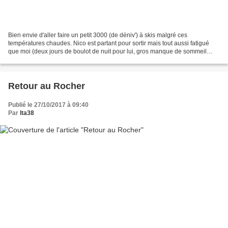
Bien envie d'aller faire un petit 3000 (de déniv') à skis malgré ces
températures chaudes. Nico est partant pour sortir mais tout aussi fatigué
que moi (deux jours de boulot de nuit pour lui, gros manque de sommeil
pour bibi depuis plusieurs semaines)...
Retour au Rocher
Publié le 27/10/2017 à 09:40
Par
lta38