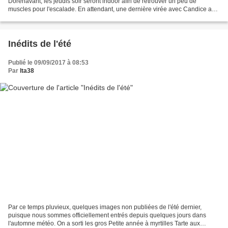
Dorénavant, les jeudis soir seront indoor afin de retrouver un peu de
muscles pour l'escalade. En attendant, une dernière virée avec Candice au
départ de Quaix-en-Chartreuse....
Inédits de l'été
Publié le 09/09/2017 à 08:53
Par
lta38
Par ce temps pluvieux, quelques images non publiées de l'été dernier,
puisque nous sommes officiellement entrés depuis quelques jours dans
l'automne météo. On a sorti les gros Petite année à myrtilles Tarte aux