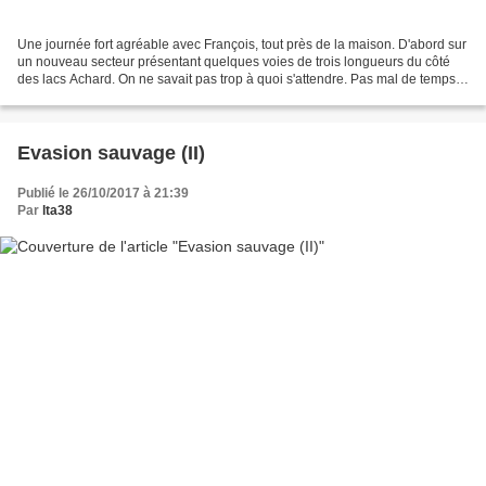
Une journée fort agréable avec François, tout près de la maison. D'abord sur
un nouveau secteur présentant quelques voies de trois longueurs du côté
des lacs Achard. On ne savait pas trop à quoi s'attendre. Pas mal de temps
perdu compte tenu de la petite...
Evasion sauvage (II)
Publié le 26/10/2017 à 21:39
Par
lta38