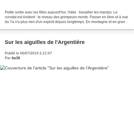
Petite sortie avec les filles aujourd'hui. l'idée : travailler les manips. Le
constat est évident : le niveau des grimpeurs monte. Passer en libre et à vue
du 7a n'a plus rien d'un exploit depuis longtemps. En montagne et en grande
voie, j'observe beaucoup...
Sur les aiguilles de l'Argentière
Publié le 06/07/2019 à 21:07
Par
lta38