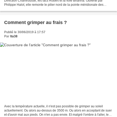
Direction Chamrousse, les lacs Robert et la voie Brianna. Ouverte par
Philippe Halot, elle remonte le pilier nord de la pointe méridionale des
Robert. Juste au-dessus des...
Comment grimper au frais ?
Publié le 30/06/2019 à 17:57
Par
lta38
Avec la température actuelle, il n'est pas possible de grimper au soleil
actuellement. Ou alors au-dessus de 3500 m. Ou alors en acceptant de suer
et d'avoir mal aux pieds. On n'en a pas envie. Et malgré l'ombre à l'aller, le